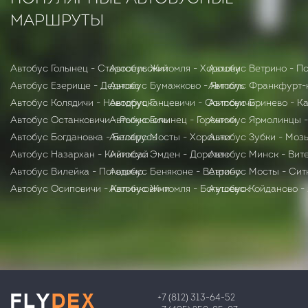
МАРШРУТЫ
Автобус Голынец - Старосельский
Автобус Житомля - Хорошки
Автобус Ветрино - П
Автобус Езерище - Дедново
Автобус Бумажково - Ямполь
Автобус Франкфурт-
Автобус Колядичи - Новодруцк
Автобус Ганцевичи - Осиповичи
Автобус Бринево - К
Автобус Останковичи - Рыжковичи
Автобус Голынец - Горочичи
Автобус Ярмолинцы 
Автобус Богдановка - Беларусь
Автобус Мосты - Хорошки
Автобус Зубки - Моз
Автобус Назархан - Кийиксай
Автобус Эмден - Дорстен
Автобус Минск - Вит
Автобус Вилейка - Погодино
Автобус Беняконе - Ветрино
Автобус Мосты - Сит
Автобус Осиповичи - Калинковичи
Автобус Житомля - Богушевск
Автобус Койданово -
+7 (812) 313-64-52