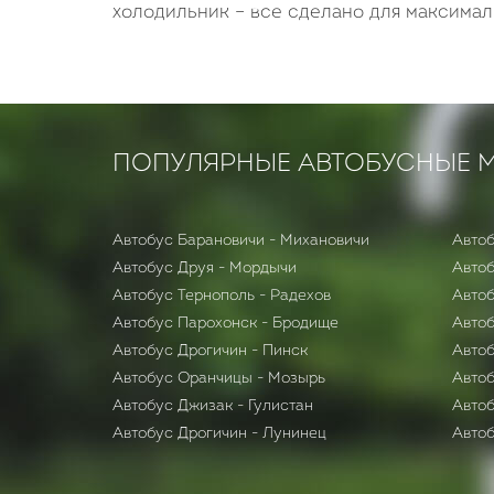
холодильник – все сделано для максимал
ПОПУЛЯРНЫЕ АВТОБУСНЫЕ 
Автобус Барановичи - Михановичи
Автоб
Автобус Друя - Мордычи
Автоб
Автобус Тернополь - Радехов
Автоб
Автобус Парохонск - Бродище
Автоб
Автобус Дрогичин - Пинск
Автоб
Автобус Оранчицы - Мозырь
Автоб
Автобус Джизак - Гулистан
Авто
Автобус Дрогичин - Лунинец
Автоб