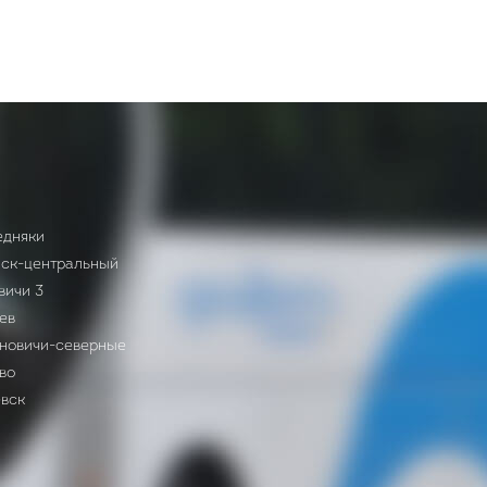
едняки
ыск-центральный
вичи 3
ев
ановичи-северные
во
евск