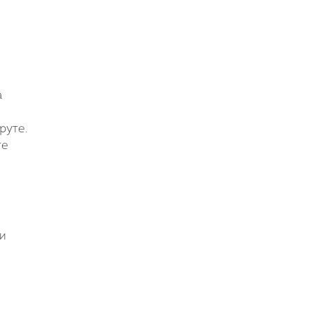
а
руте.
те
и