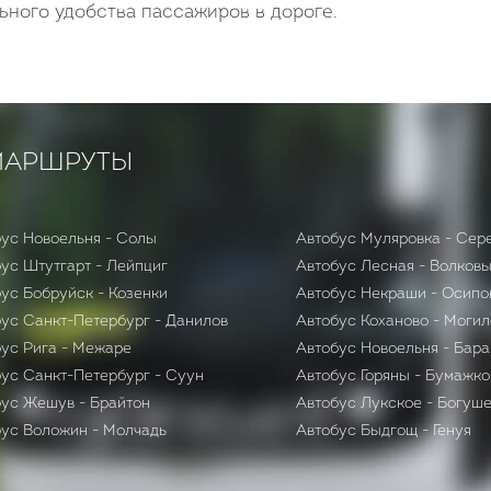
ьного удобства пассажиров в дороге.
МАРШРУТЫ
ус Новоельня - Солы
Автобус Муляровка - Сер
ус Штутгарт - Лейпциг
Автобус Лесная - Волков
ус Бобруйск - Козенки
Автобус Некраши - Осипо
ус Санкт-Петербург - Данилов
Автобус Коханово - Могил
ус Рига - Межаре
Автобус Новоельня - Бар
ус Санкт-Петербург - Суун
Автобус Горяны - Бумажко
бус Жешув - Брайтон
Автобус Лукское - Богуш
ус Воложин - Молчадь
Автобус Быдгощ - Генуя