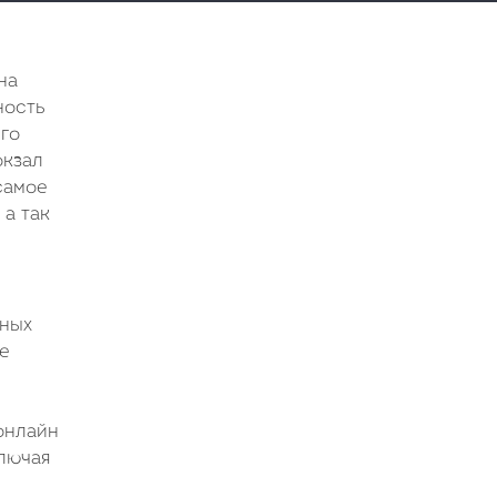
на
ность
его
окзал
самое
а так
нных
ые
онлайн
лючая