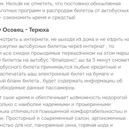
. Нельзя не отметить, что постоянно обновляемая
ьготных программ и распродаж билетов от автобусных
– сэкономить время и средства!
 Осовец - Терюха
треть в интернете, не выходя из дома и не ездить н
покупки автобусных билетов через интернат , то
и все скидки проводимые перевозчиком на этом марш
билетов на автобус "Флайдекс", вы за 5 минут сможе
тобусного билета принимаются любые кредитные и
распечатать ваш электронный билет на бумаге и
ный бланк билета , будет содержать информацию об
еобходимые данные пассажиров.
т свое время и обеспечивает возможность недорогой 
только с наиболее надежными и проверенными
ерюха отличаются повышенной комфортабельностью и
к. Просторный и современный салон, эргономичные
ство для ног, панорамные окна, горячая вода и