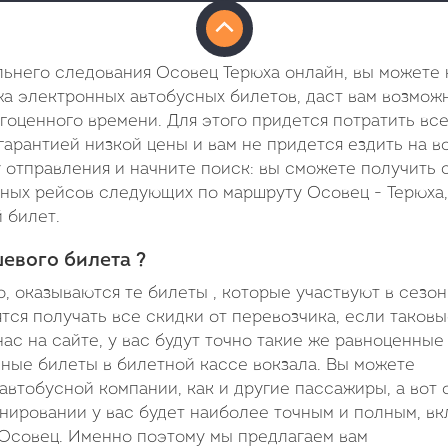
льнего следования Осовец Терюха онлайн, вы можете 
жа электронных автобусных билетов, даст вам возмож
агоценного времени. Для этого придется потратить вс
гарантией низкой цены и вам не придется ездить на в
у отправления и начните поиск: вы сможете получить 
ных рейсов следующих по маршруту Осовец - Терюха, 
 билет.
евого билета ?
, оказываются те билеты , которые участвуют в сезо
тся получать все скидки от перевозчика, если таков
ас на сайте, у вас будут точно такие же равноценные
онные билеты в билетной кассе вокзала. Вы можете
автобусной компании, как и другие пассажиры, а вот 
нировании у вас будет наиболее точным и полным, вк
Осовец. Именно поэтому мы предлагаем вам