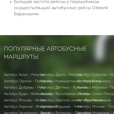
Большая частота рейсов у перевозчиков
осуществляющих автобусные рейсы Оземля
Барановичи.
ПОПУЛЯРНЫЕ АВТОБУСНЫЕ
МАРШРУТЫ
Автобус Галич - Рогатин
Автобус Друть - Ребуса
Автобус Гулистан - 
Автобус Орсичи - Погодино
Автобус Новошахтинск - Астрахань
Автобус Богушевск -
Автобус Дубравы - Рось
Автобус Дегтяны - Буйничи
Автобус Могилев - П
Автобус Буды - Бибковщина
Автобус Василевичи - Ясень
Автобус Санкт-Петер
Автобус Москва - Ихала
Автобус Красное знамя - Веремейки
Автобус Ляховщина 
Автобус Харьков - Владикавказ
Автобус Варшава - Хелм
Автобус Москва - Пл
Автобус Челябинск - Учалы
Автобус Геттинген - Дортмунд
Автобус Можеевка - 