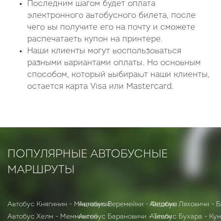
Последним шагом будет оплата
электронного автобусного билета, после
чего вы получите его на почту и сможете
распечатаеть купон на принтере.
Наши клиенты могут воспользоваться
разными вариантами оплаты. Но основным
способом, который выбирают наши клиенты,
остается карта Visa или Mastercard.
ПОПУЛЯРНЫЕ АВТОБУСНЫЕ
МАРШРУТЫ
Автобус Княгинин - Мицкевичи
Автобус Веремейки - Федюки
Автобус Ляховичи - 
Автобус Хелм - Мемминген
Автобус Барановичи - Тевли
Автобус Бухара - Ку