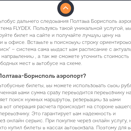
втобус дальнего следования Полтава Борисполь аэро
тема FLYDEX. Пользуясь такой уникальной услугой, в
руйте билет на сайте и получайте лучшую цену на
ли в офисе. Вставьте в поисковую строку ориентиров
оиск" — система сама выдаст вам расписание с актуа
 направлению , а так же сможете уточнить стоимость
бодных мест в автобусе на схеме.
 Полтава-Борисполь аэропорт?
втобусные билеты, вы можете использовать свою руб
аченная вами сумма сразу переводится перевозчику на
ляет поиск нужных маршрутов, резервацию за вами
а вот операция расчета происходит на стороне вашег
перевозчику. Это гарантирует вам надежность и
ез онлайн сервис. При покупке через онлайн услугу,
кто купил билеты в кассах автовокзала. Поэтому для в