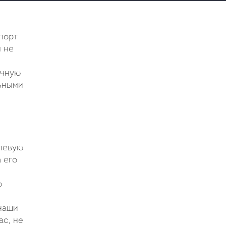
порт
ы не
очную
льными
левую
 его
о
 наши
ас, не