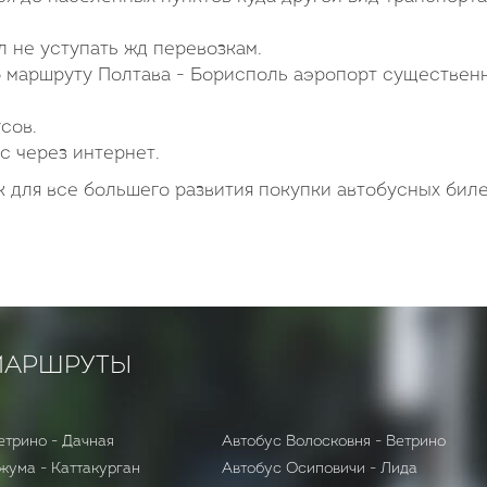
 не уступать жд перевозкам.
 маршруту Полтава - Борисполь аэропорт существен
сов.
с через интернет.
 для все большего развития покупки автобусных бил
МАРШРУТЫ
етрино - Дачная
Автобус Волосковня - Ветрино
жума - Каттакурган
Автобус Осиповичи - Лида