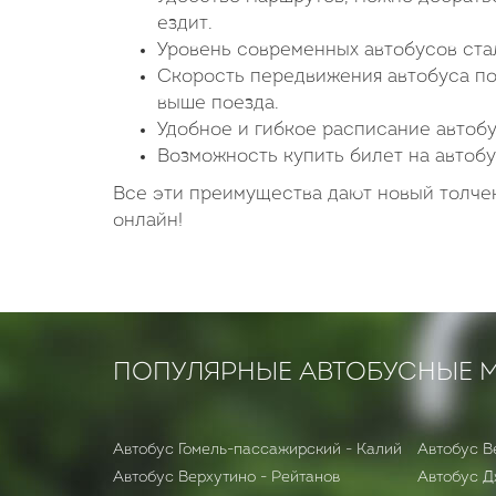
ездит.
Уровень современных автобусов стал
Скорость передвижения автобуса по
выше поезда.
Удобное и гибкое расписание автобу
Возможность купить билет на автобу
Все эти преимущества дают новый толчек
онлайн!
ПОПУЛЯРНЫЕ АВТОБУСНЫЕ 
Автобус Гомель-пассажирский - Калий
Автобус В
Автобус Верхутино - Рейтанов
Автобус Д