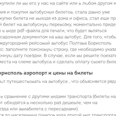
 купили ли вы его у нас на сайте или в любом другом 
я и покупки автобусных билетов, стала давно уже
купки билета не выходя из дома и офиса, стал еще п
 билет на автобусную перевозку, моментально приде
в виде pdf-файла для печати, что будет являться
садочным документом на ваш автобус. Для того, чтоб
междугородний рейсовый автобус Полтава Борисполь
с: заполните поисковую строку, где необходимо указ
очную дату поездки. В случае, если вы решите поехать
еста на схеме автобуса и сделать оплату своего биле
орисполь аэропорт и цены на билеты
т путешествовать на автобусе , что объясняется ряд
в сравнение с другими видами транспорта (билеты на
 обходятся в несколько раз дешевле, чем на
зда или авиабилета с пересадками).
я до населенных пунктов куда другой вид транспорта