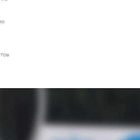
но
етов