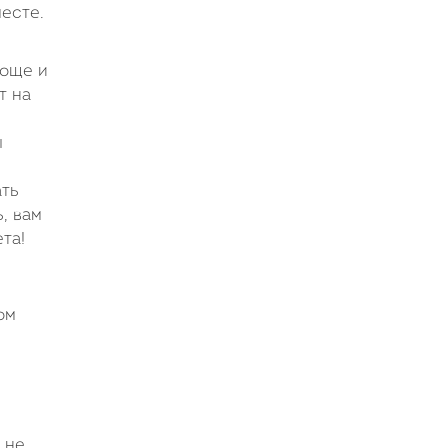
месте.
роще и
т на
ы
ать
, вам
та!
ом
 не