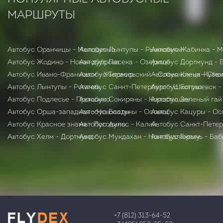
МАРШРУТЫ
Автобус Оранчицы - Молодечно
Автобус Лынтупы - Рыжковичи
Автобус Жабинка - 
Автобус Жодино - Новая дуброва
Автобус Пасека - Озерище
Автобус Дортмунд - 
Автобус Ивано-Франковск - Житомир
Автобус Тарасовский - Славянск-на-Куба
Автобус Клецк - Смо
Автобус Лынтупы - Рогачев
Автобус Санкт-Петербург - Шкотово
Автобус Богушевск -
Автобус Подлесье - Прокшино
Автобус Сокиряны - Коростышев
Автобус Зеленый гай 
Автобус Орша-западная - Новосады
Автобус Бастуны - Осовец
Автобус Кацуры - Ос
Автобус Красное знамя - Погодино
Автобус Аульс - Калий
Автобус Санкт-Петер
Автобус Хелм - Дортмунд
Автобус Мукдахан - Нонгбуалампху
Автобус Горынь - Баб
+7 (812) 313-64-52