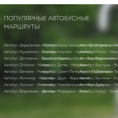
ПОПУЛЯРНЫЕ АВТОБУСНЫЕ
МАРШРУТЫ
Автобус Дараганово - Припять
Автобус Орша-западная - Янов-полесский
Автобус Мормаль - Т
Автобус Глушанино - Хлусово
Автобус Амузанг - Аджибугут
Автобус Пинск - Мин
Автобус Дятловичи - Орша-западная
Автобус Новая дуброва - Барановичи-сев
Автобус Воропаево -
Автобус Оголичи - Миоры
Автобус Дитва - Некраши
Автобус Бастуны - В
Автобус Бактрия - Учкудук-2
Автобус Санкт-Петербург - Палласовка
Автобус Деревцы - Б
Автобус Житомир - Ярослав
Автобус Друя - Ждановичи
Автобус Бухличи - Х
Автобус Люсино - Фаниполь
Автобус Новобелицкая - Новосады
Автобус Дубравы - 
Автобус Воропаево - Дачная
Автобус Мирадино - Бобр
Автобус Нукус - Гумб