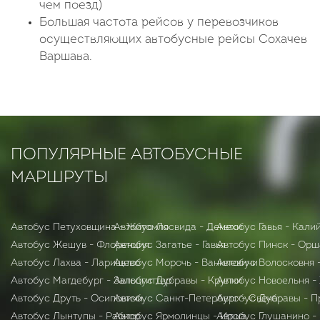
чем поезд)
Большая частота рейсов у перевозчиков
осуществляющих автобусные рейсы Сохачев
Варшава.
ПОПУЛЯРНЫЕ АВТОБУСНЫЕ
МАРШРУТЫ
Автобус Петуховщина - Житомля
Автобус Лосвида - Демехи
Автобус Гавья - Кали
Автобус Жешув - Флоренция
Автобус Загатье - Гавья
Автобус Пинск - Орш
Автобус Лахва - Ларищево
Автобус Морочь - Ванилевичи
Автобус Волосковня 
Автобус Магдебург - Зальцгиттер
Автобус Дубравы - Крупки
Автобус Новоельня -
Автобус Друть - Осиповичи
Автобус Санкт-Петербург - Свеча
Автобус Дубравы - П
Автобус Лынтупы - Рабкор
Автобус Ярмолинцы - Ирша
Автобус Глушанино -