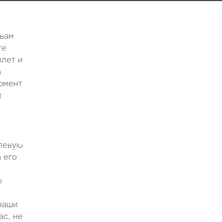
 вам
те
илет и
а
момент
к
левую
 его
о
 наши
ас, не