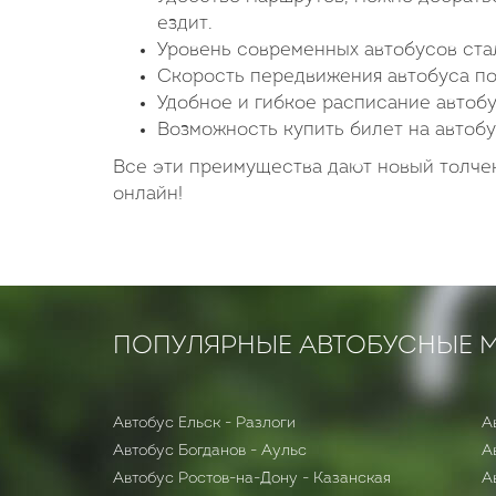
ездит.
Уровень современных автобусов стал
Скорость передвижения автобуса по
Удобное и гибкое расписание автобу
Возможность купить билет на автобу
Все эти преимущества дают новый толчек
онлайн!
ПОПУЛЯРНЫЕ АВТОБУСНЫЕ 
Автобус Ельск - Разлоги
А
Автобус Богданов - Аульс
А
Автобус Ростов-на-Дону - Казанская