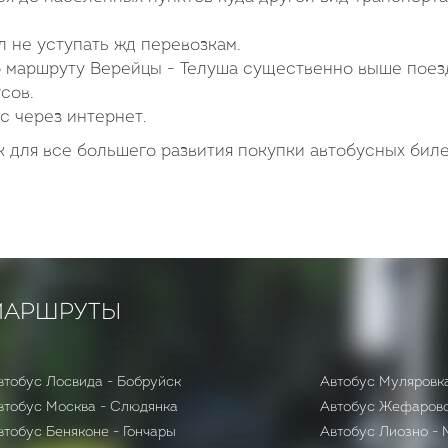
 не уступать жд перевозкам.
 маршруту Верейцы - Телуша существенно выше поез
сов.
с через интернет.
 для все большего развития покупки автобусных бил
МАРШРУТЫ
втобус Лосвида - Бобруйск
Автобус Муляровк
втобус Москва - Слюдянка
Автобус Жефарово
Автобус Беняконе - Гончары
Автобус Лиозно - 