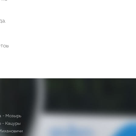
да.
етов
а - Мозырь
 - Кацуры
Михановичи