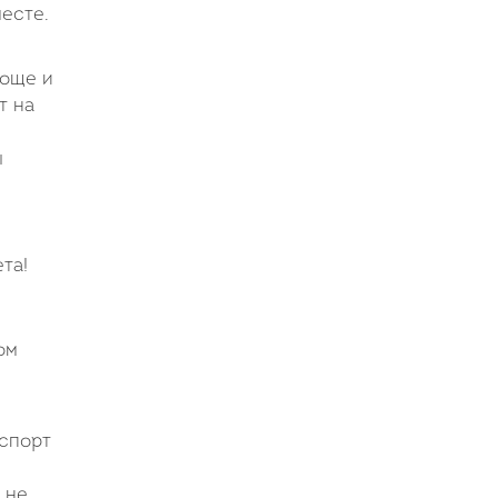
месте.
роще и
т на
ы
та!
ом
нспорт
 не