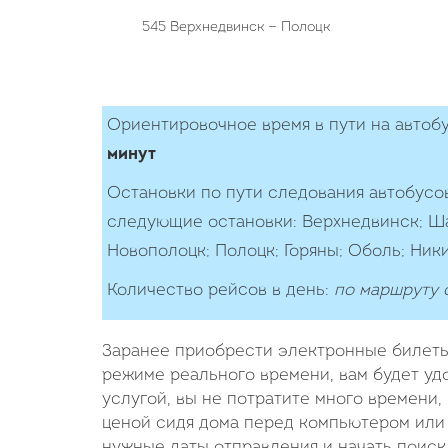
545 Верхнедвинск — Полоцк
Ориентировочное время в пути на автоб
минут
Остановки по пути следования автобусо
следующие остановки: Верхнедвинск; Шай
Новополоцк; Полоцк; Горяны; Оболь; Ники
Количество рейcов в день:
по маршруту о
Заранее приобрести электронные билеты
режиме реального времени, вам будет удо
услугой, вы не потратите много времени,
ценой сидя дома перед компьютером или 
нужные даты отправления и начать поиск