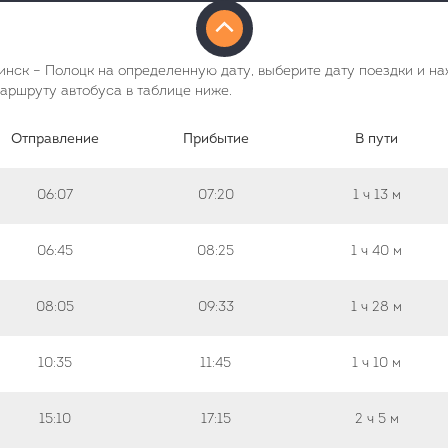
нск – Полоцк на определенную дату, выберите дату поездки и на
аршруту автобуса в таблице ниже.
Отправление
Прибытие
В пути
06:07
07:20
1 ч
13 м
06:45
08:25
1 ч
40 м
08:05
09:33
1 ч
28 м
10:35
11:45
1 ч
10 м
15:10
17:15
2 ч
5 м