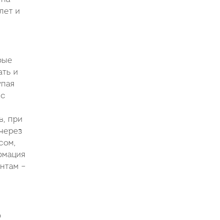
лет и
рые
ть и
упая
 с
в, при
через
сом,
рмация
нтам –
о