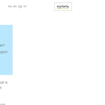
пн, вт, ср, чт
купить
ает
орот;
цк в
й
 на