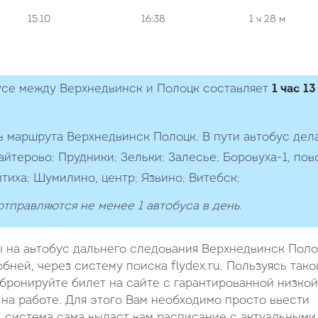
15:10
16:38
1 ч
28 м
усе между Верхнедвинск и Полоцк составляет
1 час 13
в маршрута Верхнедвинск Полоцк. В пути автобус дел
терово; Прудники; Зельки; Залесье; Боровуха-1, пов
тиха; Шумилино, центр; Язвино; Витебск;
тправляются не менее 1 автобуса в день.
 на автобус дальнего следования Верхнедвинск Поло
бней, через систему поиска flydex.ru. Пользуясь тако
 бронируйте билет на сайте с гарантированной низкой
на работе. Для этого Вам необходимо просто ввести
, система сама выдаст вам расписание с актуальными