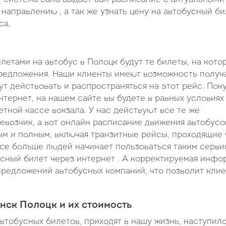
направлению , а так же узнать цену на автобусный би
са.
тами на автобус в Полоцк будут те билеты, на кото
едложения. Наши клиенты имеют возможность получа
ут действовать и распространяться на этот рейс. Пок
тернет, на нашем сайте вы будете в равных условиях
етной кассе вокзала. У нас действуют все те же
возчик, а вот онлайн расписание движения автобусо
ым и полным, включая транзитные рейсы, проходящие 
все больше людей начинает пользоваться таким серви
усный билет через интернет . А корректируемая инфо
 предложений автобусных компаний, что позволит клие
нск Полоцк и их стоимость
втобусных билетов, приходят в нашу жизнь, наступил