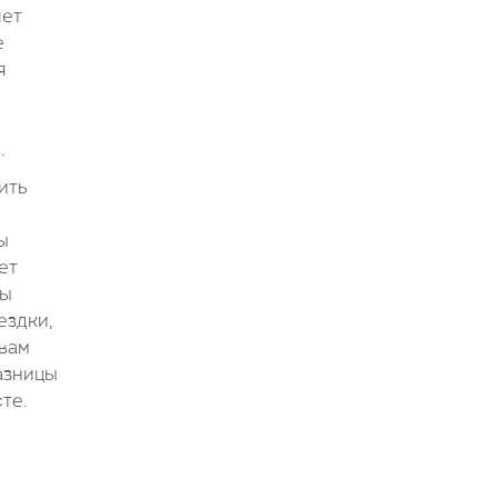
лет
е
я
.
ить
ы
ет
вы
ездки,
 вам
азницы
те.