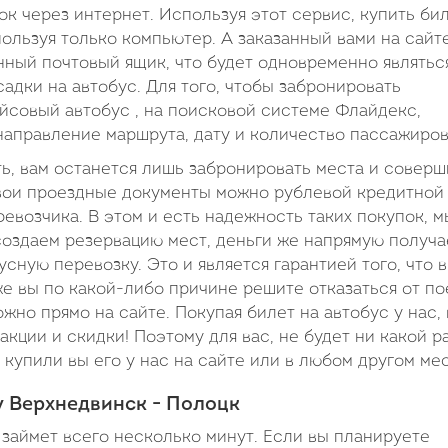
к через интернет. Используя этот сервис, купить би
пользуя только компьютер. А заказанный вами на сайт
онный почтовый ящик, что будет одновременно являтьс
адки на автобус. Для того, чтобы забронировать
йсовый автобус , на поисковой системе Флайдекс,
 направление маршрута, дату и количество пассажиров
ть, вам останется лишь забронировать места и соверш
свои проездные документы можно рублевой кредитной
ревозчика. В этом и есть надежность таких покупок, м
создаем резервацию мест, деньги же напрямую получа
сную перевозку. Это и является гарантией того, что 
е вы по какой-либо причине решите отказаться от по
жно прямо на сайте. Покупая билет на автобус у нас,
кции и скидки! Поэтому для вас, не будет ни какой р
 купили вы его у нас на сайте или в любом другом мес
у Верхнедвинск - Полоцк
 займет всего несколько минут. Если вы планируете