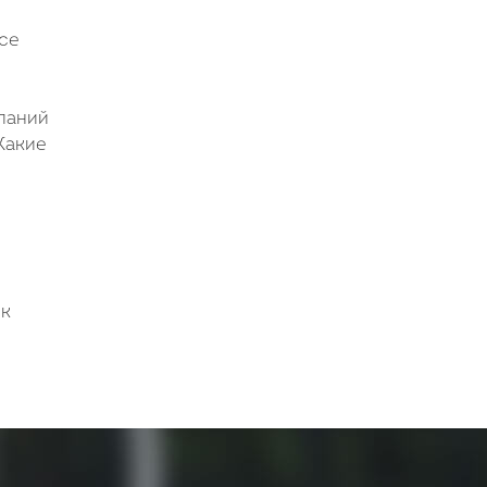
се
паний
Какие
ск