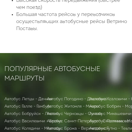
Высокая скорость передвижения (быстрее
чем поезд)
Большая частота рейсов у перевозчиков
осуществляющих автобусные рейсы Ветрино
Поставы.
ПОПУЛЯРНЫЕ АВТОБУСНЫЕ
МАРШРУТЫ
Автобус Летцы - Дачная
Автобус Погодино - Дашковка
Автобус Козловичи -
Автобус Галле - Гамбург
Автобус Житомля - Миоры
Автобус Бобрич - Мо
Автобус Бобруйск - Лиозно
Автобус Черновцы - Сучава
Автобус Микашевичи 
Автобус Василевичи - Брожа
Автобус Санкт-Петербург - Смоляниново
Автобус Полтава - М
Автобус Колядичи - Молчадь
Автобус Брожа - Верхнедвинск
Автобус Гутно - Тевл