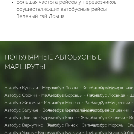
Большая частота рейсов у перевозчиков
осуществляющих автобусные рейсы
Зеленый гай Ловша.
ПОПУЛЯРНЫЕ АВТОБУСНЫЕ
МАРШРУТЫ
Автобус Кульгаи - Морочь
Автобус Ловша - Константинов двор
Автобус Микашевичи 
Автобус Орсичи - Мальковичи
Автобус Боровцы - Лесная
Автобус Лосвида - 
Автобус Житомля - Мышанка
Автобус Москва - Разъезд2 км
Автобус Мицкевичи 
Автобус Залучье - Волковыск-центральный
Автобус Горынь - Безверховичи
Автобус Копцевичи -
Автобус Джизак - Куралы
Автобус Ельск - Жодино
Автобус Оголичи - В
Автобус Верхутино - Тевли
Автобус Пинск - Ситница оп
Автобус Морочь - Ел
Автобус Умань - Вроцлав
Автобус Кульгаи - Труд
Автобус Красный бро