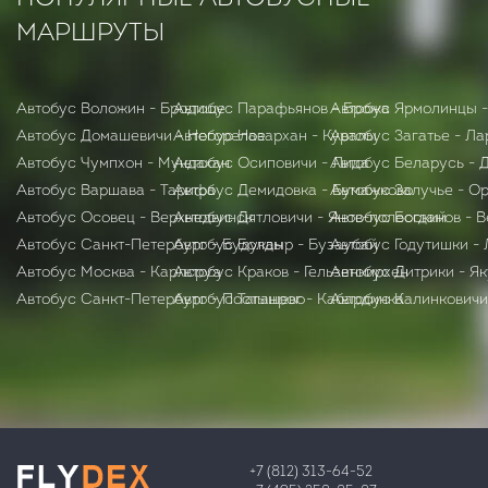
МАРШРУТЫ
Автобус Воложин - Бродище
Автобус Парафьянов - Брожа
Автобус Ярмолинцы -
Автобус Домашевичи - Негорелое
Автобус Назархан - Куралы
Автобус Загатье - Л
Автобус Чумпхон - Мукдахан
Автобус Осиповичи - Лида
Автобус Беларусь - 
Автобус Варшава - Тарифа
Автобус Демидовка - Бумажково
Автобус Залучье - О
Автобус Осовец - Верхнедвинск
Автобус Дятловичи - Янов-полесский
Автобус Богданов - 
Автобус Санкт-Петербург - Будукан
Автобус Болдыр - Бузаубай
Автобус Годутишки -
Автобус Москва - Карлсруэ
Автобус Краков - Гельзенкирхен
Автобус Дитрики - Я
Автобус Санкт-Петербург - Постышево
Автобус Таганрог - Кабардинка
Автобус Калинковичи
+7 (812) 313-64-52